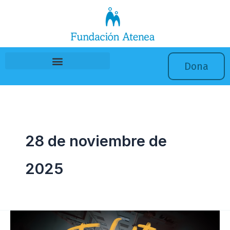
Ir
al
contenido
Dona
28 de noviembre de
2025
#SobraCalle,