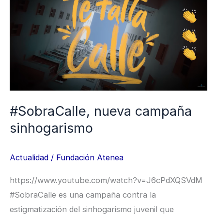
nueva
campaña
sinhogarismo
#SobraCalle, nueva campaña
sinhogarismo
Actualidad
/
Fundación Atenea
https://www.youtube.com/watch?v=J6cPdXQSVdM
#SobraCalle es una campaña contra la
estigmatización del sinhogarismo juvenil que