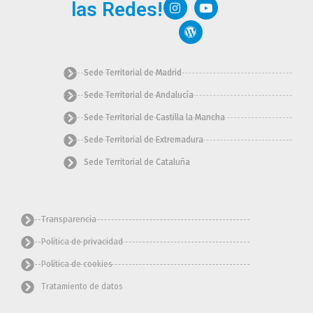
c
s
r
t
u
las Redes!
e
t
d
w
t
b
a
p
i
u
o
g
r
t
b
o
r
e
t
e
k
a
s
e
m
s
r
Sede Territorial de Madrid
Sede Territorial de Andalucía
Sede Territorial de Castilla la Mancha
Sede Territorial de Extremadura
Sede Territorial de Cataluña
Transparencia
Política de privacidad
Política de cookies
Tratamiento de datos