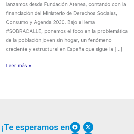
lanzamos desde Fundación Atenea, contando con la
financiación del Ministerio de Derechos Sociales,
Consumo y Agenda 2030. Bajo el lema
#SOBRACALLE, ponemos el foco en la problemática
de la población joven sin hogar, un fenómeno
creciente y estructural en España que sigue la […]
Leer más »
F
I
W
X
Y
¡Te esperamos en
a
n
o
-
o