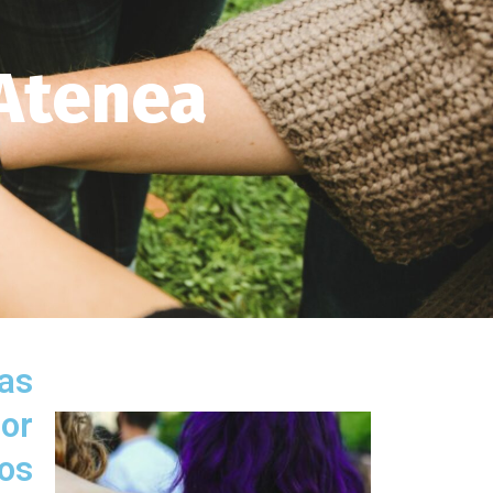
 Atenea
las
or
os