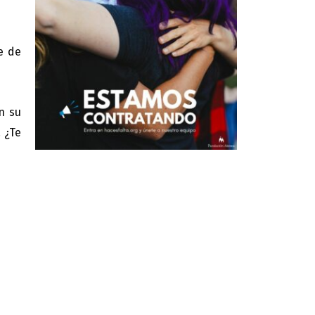
e de
n su
. ¿Te