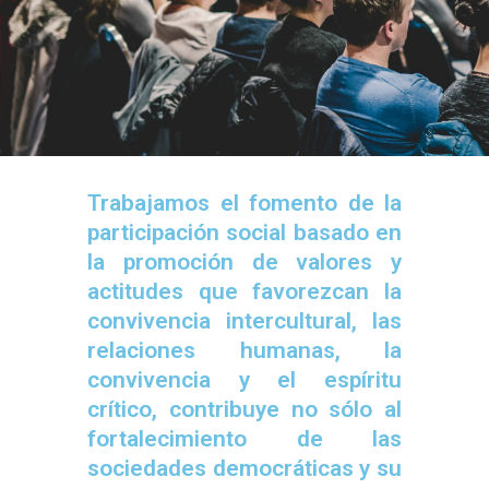
Trabajamos el fomento de la
participación social basado en
la promoción de valores y
actitudes que favorezcan la
conviven­cia intercultural, las
relaciones humanas, la
convivencia y el espíritu
crítico, contribuye no sólo al
fortalecimiento de las
sociedades democráticas y su