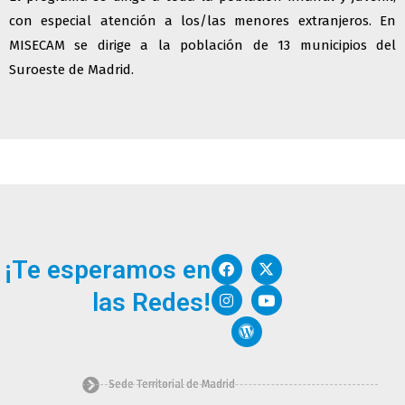
con especial atención a los/las menores extranjeros. En
MISECAM se dirige a la población de 13 municipios del
Suroeste de Madrid.
F
I
W
X
Y
¡Te esperamos en
a
n
o
-
o
c
s
r
t
u
las Redes!
e
t
d
w
t
b
a
p
i
u
o
g
r
t
b
o
r
e
t
e
k
a
s
e
m
s
r
Sede Territorial de Madrid