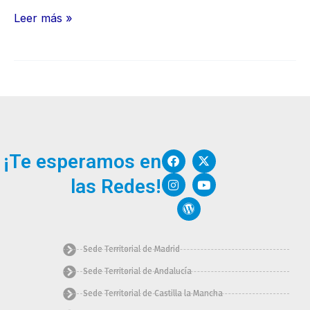
Leer más »
F
I
W
X
Y
¡Te esperamos en
a
n
o
-
o
c
s
r
t
u
las Redes!
e
t
d
w
t
b
a
p
i
u
o
g
r
t
b
o
r
e
t
e
k
a
s
e
m
s
r
Sede Territorial de Madrid
Sede Territorial de Andalucía
Sede Territorial de Castilla la Mancha