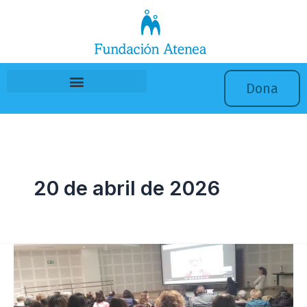
Ir
al
contenido
Dona
20 de abril de 2026
Cine
con
perspectiva