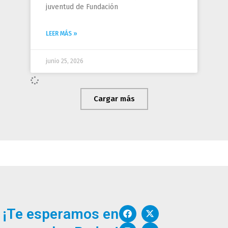
juventud de Fundación
LEER MÁS »
junio 25, 2026
Cargar más
F
I
W
X
Y
¡Te esperamos en
a
n
o
-
o
c
s
r
t
u