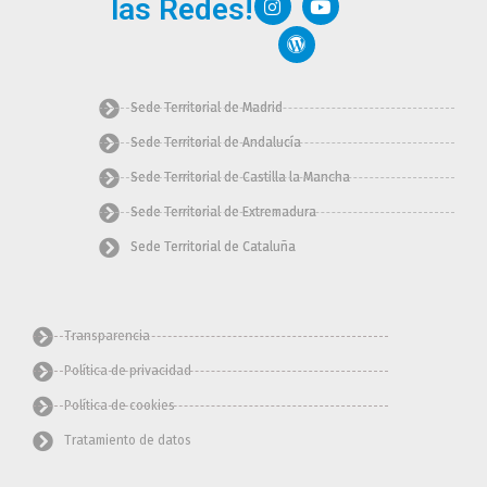
las Redes!
e
t
d
w
t
b
a
p
i
u
o
g
r
t
b
o
r
e
t
e
k
a
s
e
m
s
r
Sede Territorial de Madrid
Sede Territorial de Andalucía
Sede Territorial de Castilla la Mancha
Sede Territorial de Extremadura
Sede Territorial de Cataluña
Transparencia
Política de privacidad
Política de cookies
Tratamiento de datos