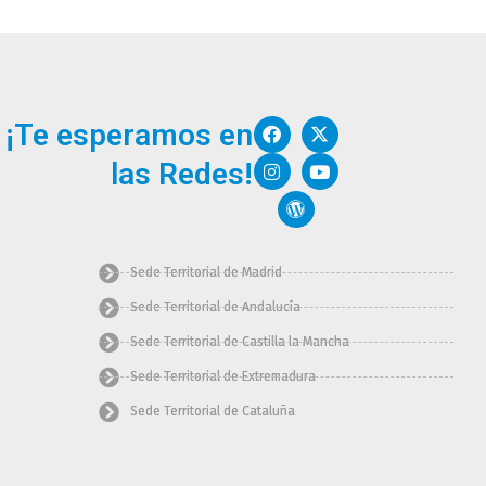
F
I
W
X
Y
¡Te esperamos en
a
n
o
-
o
c
s
r
t
u
las Redes!
e
t
d
w
t
b
a
p
i
u
o
g
r
t
b
o
r
e
t
e
k
a
s
e
m
s
r
Sede Territorial de Madrid
Sede Territorial de Andalucía
Sede Territorial de Castilla la Mancha
Sede Territorial de Extremadura
Sede Territorial de Cataluña