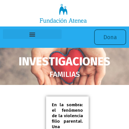
Ir
al
contenido
Dona
INVESTIGACIONES
FAMILIAS
En la sombra:
el fenómeno
de la violencia
filio parental.
Una