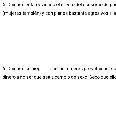
5. Quienes están viviendo el efecto del consumo de po
(mujeres también) y con planes bastante agresivos a la 
6. Quienes se niegan a que las mujeres prostituidas re
dinero a no ser que sea a cambio de sexo. Sexo que ell
¿Cuál es la peor parte?
Que estos prostituidores no son personajes de cine o s
empresas, grupos de amigos/as, familias… Están insert
garantizados y sus necesidades cubiertas. Mientras, es
el estigma social que conlleva haber estado en prosti