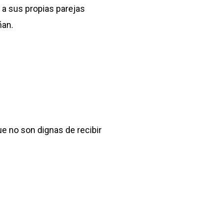
 a sus propias parejas
ñan.
e no son dignas de recibir
dad, forman parte de
mayoría de los casos)
 de alarma, con la vergüenza y
que las compran las niegan y