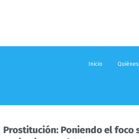
Ir
al
contenido
Inicio
Quiéne
Prostitución: Poniendo el foco