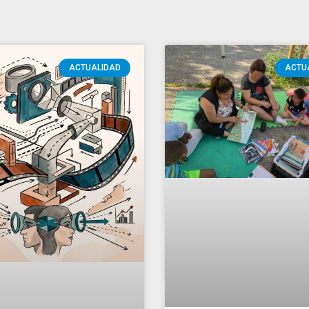
Espai lector se
traslada en el med
abierto los meses
verano
eto de medir lo que
e ve: Medición del
Con la llegada del buen tie
proyecto Espai Lector se tr