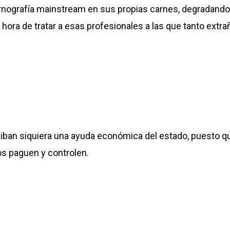
rnografía mainstream en sus propias carnes, degradando
hora de tratar a esas profesionales a las que tanto extra
ciban siquiera una ayuda económica del estado, puesto qu
os paguen y controlen.
eries de narcos. Están en todos los sectores de la socie
ados en la sociedad y tienen todos sus derechos (en la 
tas mujeres-objeto tratan de subsistir durante el estado
tución, con escasas redes de apoyo porque esos mismos 