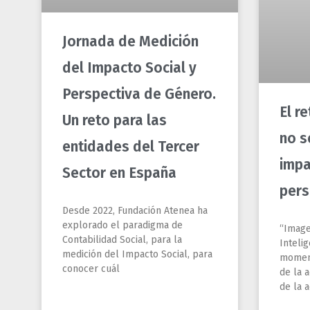
impa
Sector en España
pers
Desde 2022, Fundación Atenea ha
explorado el paradigma de
“Image
Contabilidad Social, para la
Intelig
medición del Impacto Social, para
moment
conocer cuál
de la a
de la a
LEER MÁS »
LEER MÁ
agosto 5, 2026
agosto 