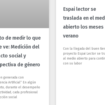
cto social y
al medio abierto para conti
con su labor
pectiva de género
n generada con
encia Artificial” En algún
o, durante el desempeño
ctividad, cada profesional
cción social
S »
LEER MÁS »
4, 2026
julio 7, 2026
Cargar más