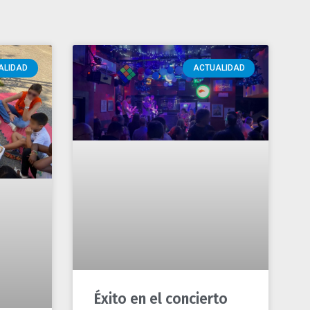
Éxito en el concierto
solidario de Sala 7
io
El pasado 19 de junio, la Sala
Pop’n’Roll de Madrid acogió un
 de
concierto benéfico a favor de los
proyectos de juventud de
Fundación
mpo, el
aslada