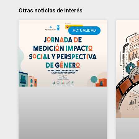
Jornada de Medición
del Impacto Social y
Perspectiva de Género.
El r
Un reto para las
no s
entidades del Tercer