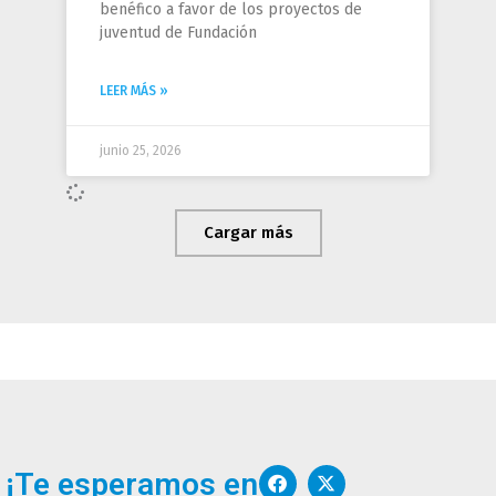
benéfico a favor de los proyectos de
juventud de Fundación
LEER MÁS »
junio 25, 2026
Cargar más
F
I
W
X
Y
¡Te esperamos en
a
n
o
-
o