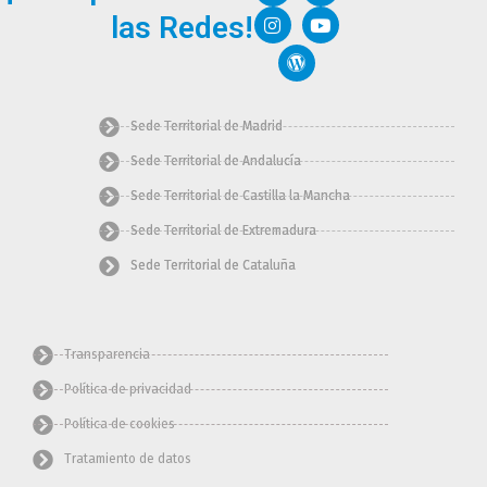
c
s
r
t
u
las Redes!
e
t
d
w
t
b
a
p
i
u
o
g
r
t
b
o
r
e
t
e
k
a
s
e
m
s
r
Sede Territorial de Madrid
Sede Territorial de Andalucía
Sede Territorial de Castilla la Mancha
Sede Territorial de Extremadura
Sede Territorial de Cataluña
Transparencia
Política de privacidad
Política de cookies
Tratamiento de datos