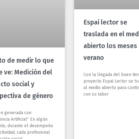
Espai lector se
traslada en el med
abierto los meses
verano
eto de medir lo que
e ve: Medición del
Con la llegada del buen tie
proyecto Espai Lector se tr
cto social y
al medio abierto para conti
con su labor
pectiva de género
n generada con
encia Artificial” En algún
o, durante el desempeño
ctividad, cada profesional
cción social