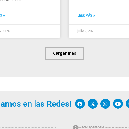
S »
LEER MÁS »
4, 2026
julio 7, 2026
Cargar más
F
X
I
Y
ramos en las Redes!
a
-
n
o
c
t
s
u
e
w
t
t
b
i
a
u
o
t
g
b
Transparencia