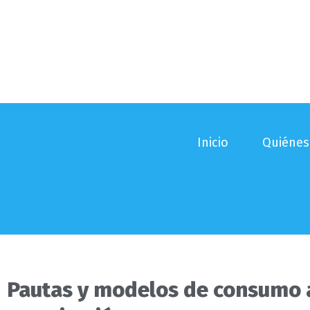
Ir
al
contenido
Inicio
Quiéne
Pautas y modelos de consumo a