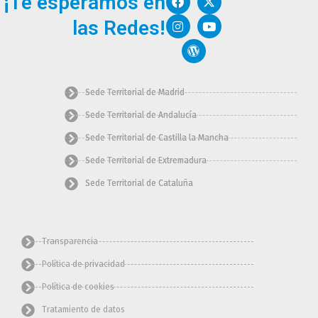
¡Te esperamos en
a
n
o
-
o
c
s
r
t
u
las Redes!
e
t
d
w
t
b
a
p
i
u
o
g
r
t
b
o
r
e
t
e
k
a
s
e
m
s
r
Sede Territorial de Madrid
Sede Territorial de Andalucía
Sede Territorial de Castilla la Mancha
Sede Territorial de Extremadura
Sede Territorial de Cataluña
Transparencia
Política de privacidad
Política de cookies
Tratamiento de datos