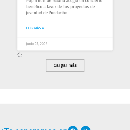
Pop’n’Roll de Madrid acogió un concierto
benéfico a favor de los proyectos de
juventud de Fundación
LEER MÁS »
junio 25, 2026
Cargar más
F
I
W
X
Y