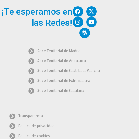
F
I
W
X
Y
¡Te esperamos en
a
n
o
-
o
c
s
r
t
u
las Redes!
e
t
d
w
t
b
a
p
i
u
o
g
r
t
b
o
r
e
t
e
k
a
s
e
m
s
r
Sede Territorial de Madrid
Sede Territorial de Andalucía
Sede Territorial de Castilla la Mancha
Sede Territorial de Extremadura
Sede Territorial de Cataluña
Transparencia
Política de privacidad
Política de cookies