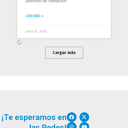
juventud de Fundación
LEER MÁS »
junio 25, 2026
Cargar más
F
I
W
X
Y
¡Te esperamos en
a
n
o
-
o
c
s
r
t
u
las Redes!