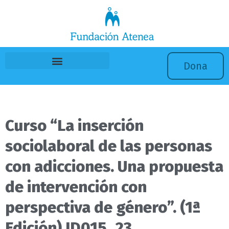
Ir
al
contenido
Dona
Curso “La inserción
sociolaboral de las personas
con adicciones. Una propuesta
de intervención con
perspectiva de género”. (1ª
Edición) ID015_23