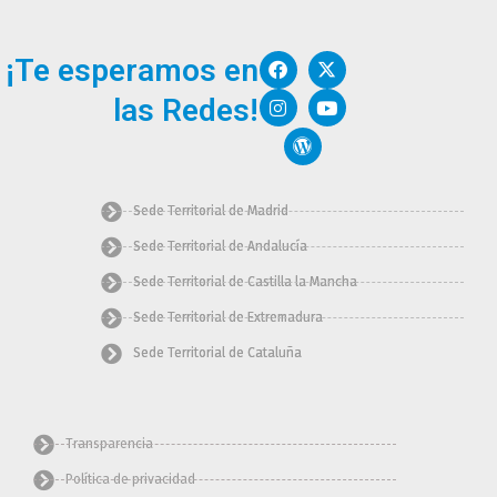
F
I
W
X
Y
¡Te esperamos en
a
n
o
-
o
c
s
r
t
u
las Redes!
e
t
d
w
t
b
a
p
i
u
o
g
r
t
b
o
r
e
t
e
k
a
s
e
m
s
r
Sede Territorial de Madrid
Sede Territorial de Andalucía
Sede Territorial de Castilla la Mancha
Sede Territorial de Extremadura
Sede Territorial de Cataluña
Transparencia
Política de privacidad