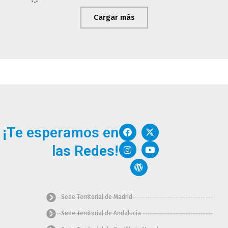
Cargar más
F
I
W
X
Y
¡Te esperamos en
a
n
o
-
o
c
s
r
t
u
las Redes!
e
t
d
w
t
b
a
p
i
u
o
g
r
t
b
o
r
e
t
e
k
a
s
e
m
s
r
Sede Territorial de Madrid
Sede Territorial de Andalucía