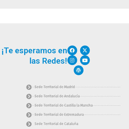
F
I
W
X
Y
¡Te esperamos en
a
n
o
-
o
c
s
r
t
u
las Redes!
e
t
d
w
t
b
a
p
i
u
o
g
r
t
b
o
r
e
t
e
k
a
s
e
m
s
r
Sede Territorial de Madrid
Sede Territorial de Andalucía
Sede Territorial de Castilla la Mancha
Sede Territorial de Extremadura
Sede Territorial de Cataluña