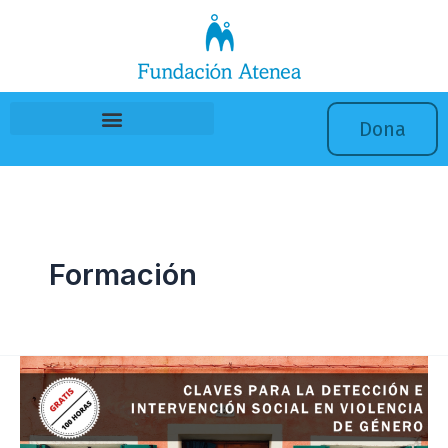
Ir
al
contenido
Dona
Formación
Curso
“Claves
para