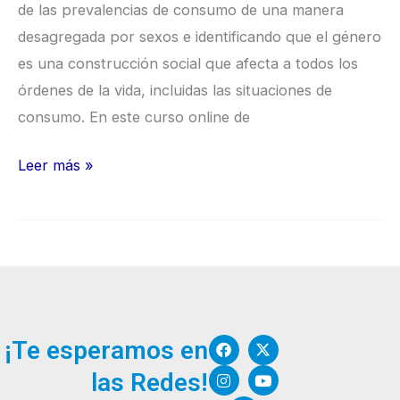
de las prevalencias de consumo de una manera
desagregada por sexos e identificando que el género
es una construcción social que afecta a todos los
órdenes de la vida, incluidas las situaciones de
consumo. En este curso online de
Leer más »
F
I
W
X
Y
¡Te esperamos en
a
n
o
-
o
c
s
r
t
u
las Redes!
e
t
d
w
t