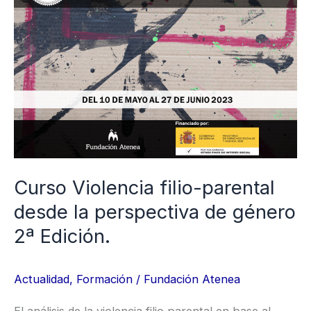
filio-
parental
desde
la
perspectiva
de
género
2ª
Edición.
Curso Violencia filio-parental
desde la perspectiva de género
2ª Edición.
Actualidad
,
Formación
/
Fundación Atenea