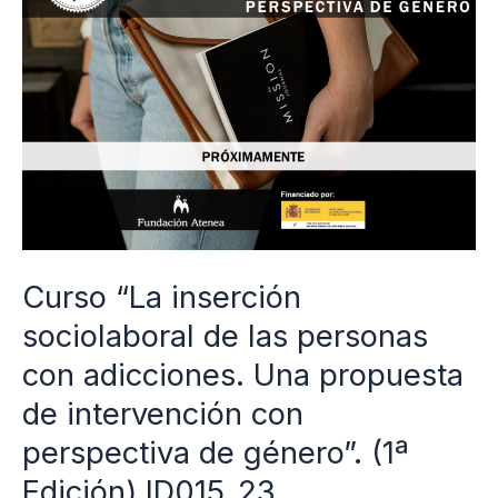
sociolaboral
de
las
personas
con
adicciones.
Una
propuesta
Curso “La inserción
de
sociolaboral de las personas
intervención
con
con adicciones. Una propuesta
perspectiva
de intervención con
de
perspectiva de género”. (1ª
género”.
Edición) ID015_23
(1ª