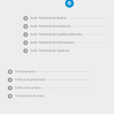
b
a
p
i
u
o
g
r
t
b
o
r
e
t
e
k
a
s
e
m
s
r
Sede Territorial de Madrid
Sede Territorial de Andalucía
Sede Territorial de Castilla la Mancha
Sede Territorial de Extremadura
Sede Territorial de Cataluña
Transparencia
Política de privacidad
Política de cookies
Tratamiento de datos