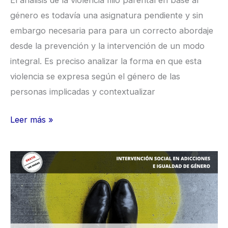
El análisis de la violencia filio parental en base al
género es todavía una asignatura pendiente y sin
embargo necesaria para para un correcto abordaje
desde la prevención y la intervención de un modo
integral. Es preciso analizar la forma en que esta
violencia se expresa según el género de las
personas implicadas y contextualizar
Leer más »
Curso”
Intervención
social
en
adicciones