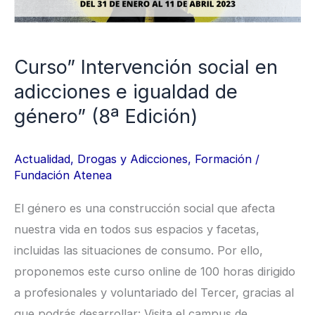
e
igualdad
de
Curso” Intervención social en
género”
adicciones e igualdad de
(8ª
género” (8ª Edición)
Edición)
Actualidad
,
Drogas y Adicciones
,
Formación
/
Fundación Atenea
El género es una construcción social que afecta
nuestra vida en todos sus espacios y facetas,
incluidas las situaciones de consumo. Por ello,
proponemos este curso online de 100 horas dirigido
a profesionales y voluntariado del Tercer, gracias al
que podrás desarrollar: Visita el campus de