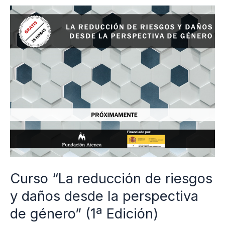
Curso
“La
reducción
de
riesgos
y
daños
desde
la
perspectiva
de
Curso “La reducción de riesgos
género”
y daños desde la perspectiva
(1ª
Edición)
de género” (1ª Edición)
ID014_23