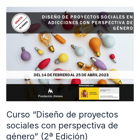
Curso
“Diseño
de
proyectos
sociales
con
perspectiva
de
género”
(2ª
Edición)
Curso “Diseño de proyectos
sociales con perspectiva de
género” (2ª Edición)