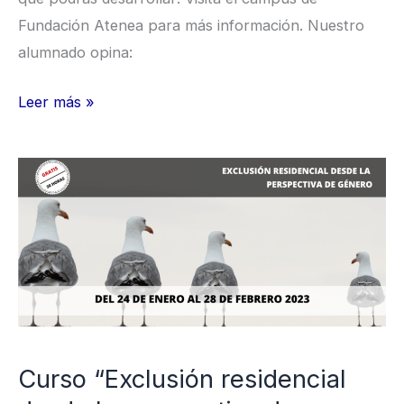
Fundación Atenea para más información. Nuestro
alumnado opina:
Leer más »
Curso
“Exclusión
residencial
desde
la
perspectiva
de
género”
Curso “Exclusión residencial
(5ª