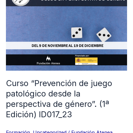
de
juego
patológico
desde
la
perspectiva
de
género”.
(1ª
Curso “Prevención de juego
Edición)
patológico desde la
ID017_23
perspectiva de género”. (1ª
Edición) ID017_23
Formación
,
Uncategorized
/
Fundación Atenea