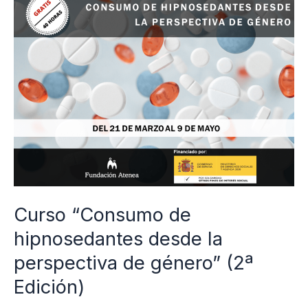
“Consumo
de
hipnosedantes
desde
la
perspectiva
de
género”
(2ª
Edición)
Curso “Consumo de
hipnosedantes desde la
perspectiva de género” (2ª
Edición)