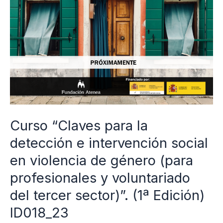
la
detección
e
intervención
social
en
violencia
de
Curso “Claves para la
género
detección e intervención social
(para
profesionales
en violencia de género (para
y
profesionales y voluntariado
voluntariado
del tercer sector)”. (1ª Edición)
del
ID018_23
tercer