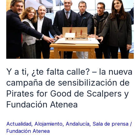
a
ti,
¿te
falta
calle?
–
la
nueva
Y a ti, ¿te falta calle? – la nueva
campaña
campaña de sensibilización de
de
Pirates for Good de Scalpers y
sensibilización
Fundación Atenea
de
Pirates
for
Actualidad
,
Alojamiento
,
Andalucía
,
Sala de prensa
/
Fundación Atenea
Good