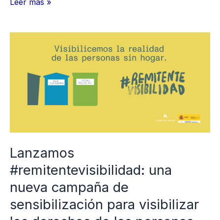
Leer más »
Lanzamos
#remitentevisibilidad:
una
nueva
campaña
de
sensibilización
para
Lanzamos
visibilizar
#remitentevisibilidad: una
los
nueva campaña de
derechos
sensibilización para visibilizar
de
las