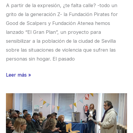
de
A partir de la expresión, ¿te falta calle? -todo un
Scalpers
grito de la generación Z- la Fundación Pirates for
y
Good de Scalpers y Fundación Atenea hemos
Fundación
lanzado “El Gran Plan”, un proyecto para
Atenea
sensibilizar a la población de la ciudad de Sevilla
sobre las situaciones de violencia que sufren las
personas sin hogar. El pasado
Leer más »
Las
personas
sin
hogar