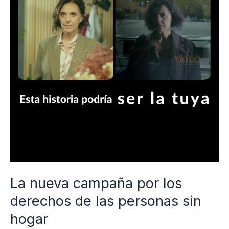
por
los
derechos
de
las
personas
sin
hogar
La nueva campaña por los
derechos de las personas sin
hogar