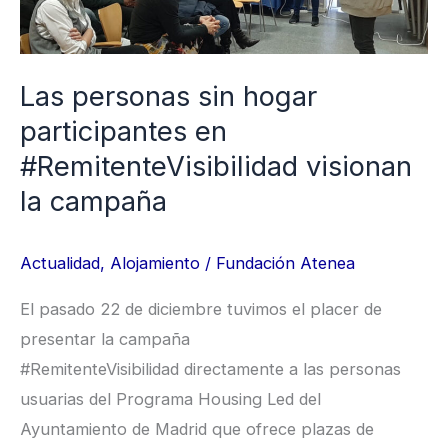
participantes
en
#RemitenteVisibilidad
Las personas sin hogar
visionan
la
participantes en
campaña
#RemitenteVisibilidad visionan
la campaña
Actualidad
,
Alojamiento
/
Fundación Atenea
El pasado 22 de diciembre tuvimos el placer de
presentar la campaña
#RemitenteVisibilidad directamente a las personas
usuarias del Programa Housing Led del
Ayuntamiento de Madrid que ofrece plazas de