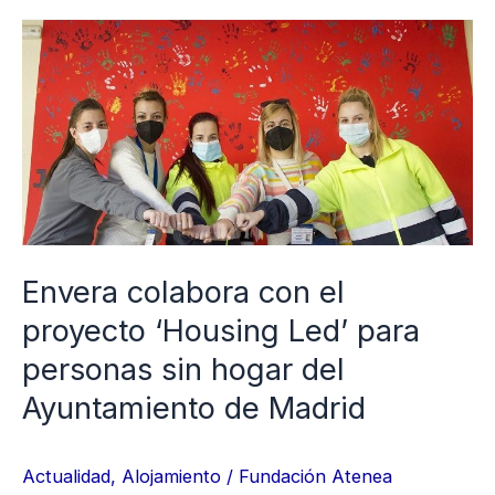
Envera
colabora
con
el
proyecto
‘Housing
Led’
para
Envera colabora con el
personas
proyecto ‘Housing Led’ para
sin
personas sin hogar del
hogar
Ayuntamiento de Madrid
del
Ayuntamiento
de
Actualidad
,
Alojamiento
/
Fundación Atenea