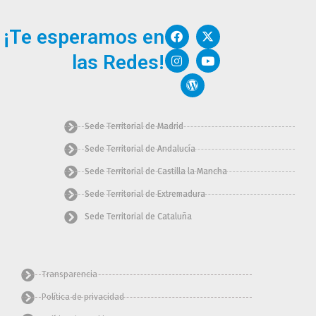
F
I
W
X
Y
¡Te esperamos en
a
n
o
-
o
c
s
r
t
u
las Redes!
e
t
d
w
t
b
a
p
i
u
o
g
r
t
b
o
r
e
t
e
k
a
s
e
m
s
r
Sede Territorial de Madrid
Sede Territorial de Andalucía
Sede Territorial de Castilla la Mancha
Sede Territorial de Extremadura
Sede Territorial de Cataluña
Transparencia
Política de privacidad