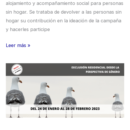
alojamiento y acompañamiento social para personas
sin hogar. Se trataba de devolver a las personas sin
hogar su contribución en la ideación de la campaña
y hacerles participe
Leer más »
Curso
“Exclusión
residencial
desde
la
perspectiva
de
género”